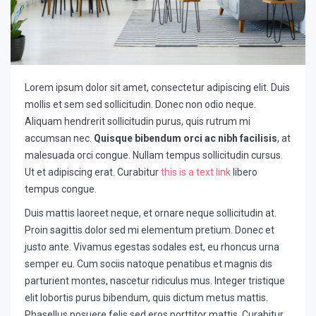
Lorem ipsum dolor sit amet, consectetur adipiscing elit. Duis
mollis et sem sed sollicitudin. Donec non odio neque.
Aliquam hendrerit sollicitudin purus, quis rutrum mi
accumsan nec.
Quisque bibendum orci ac nibh facilisis
, at
malesuada orci congue. Nullam tempus sollicitudin cursus.
Ut et adipiscing erat. Curabitur
this is a text link
libero
tempus congue.
Duis mattis laoreet neque, et ornare neque sollicitudin at.
Proin sagittis dolor sed mi elementum pretium. Donec et
justo ante. Vivamus egestas sodales est, eu rhoncus urna
semper eu. Cum sociis natoque penatibus et magnis dis
parturient montes, nascetur ridiculus mus. Integer tristique
elit lobortis purus bibendum, quis dictum metus mattis.
Phasellus posuere felis sed eros porttitor mattis. Curabitur